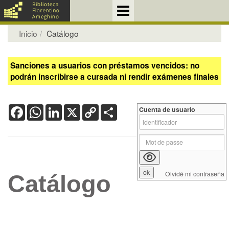
Inicio
Catálogo
Sanciones a usuarios con préstamos vencidos: no
podrán inscribirse a cursada ni rendir exámenes finales
Facebook
WhatsApp
LinkedIn
X
Copy
Share
Cuenta de usuario
Link
Olvidé mi contraseña
Catálogo