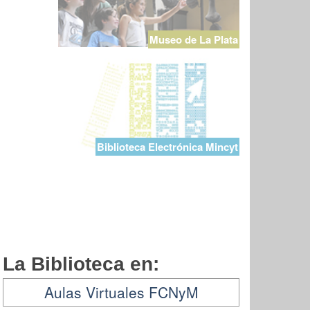
Museo de La Plata
Biblioteca Electrónica Mincyt
La Biblioteca en:
Aulas Virtuales FCNyM