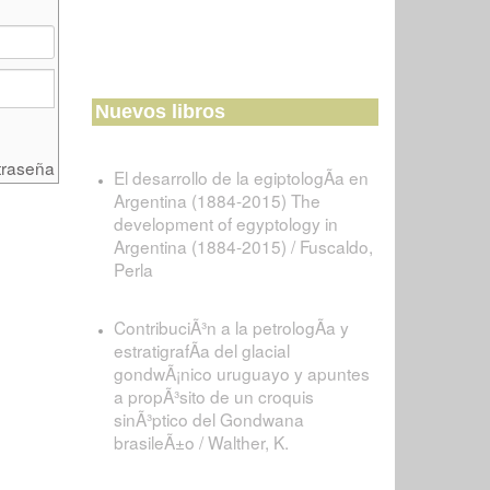
Nuevos libros
traseña
El desarrollo de la egiptologÃ­a en
Argentina (1884-2015) The
development of egyptology in
Argentina (1884-2015) / Fuscaldo,
Perla
ContribuciÃ³n a la petrologÃ­a y
estratigrafÃ­a del glacial
gondwÃ¡nico uruguayo y apuntes
a propÃ³sito de un croquis
sinÃ³ptico del Gondwana
brasileÃ±o / Walther, K.