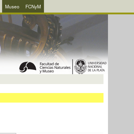
Museo
FCNyM