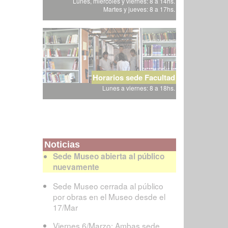
Lunes, miércoles y viernes: 8 a 14hs.
Martes y jueves: 8 a 17hs.
Horarios sede Facultad
Lunes a viernes: 8 a 18hs.
Noticias
Sede Museo abierta al público
nuevamente
Sede Museo cerrada al público
por obras en el Museo desde el
17/Mar
Viernes 6/Marzo: Ambas sede