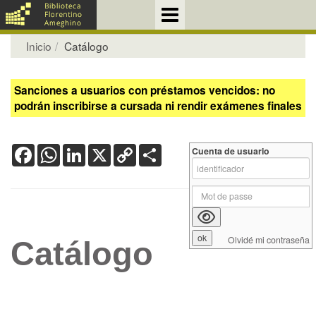
Inicio
Catálogo
Sanciones a usuarios con préstamos vencidos: no
podrán inscribirse a cursada ni rendir exámenes finales
Facebook
WhatsApp
LinkedIn
X
Copy
Share
Cuenta de usuario
Link
Olvidé mi contraseña
Catálogo