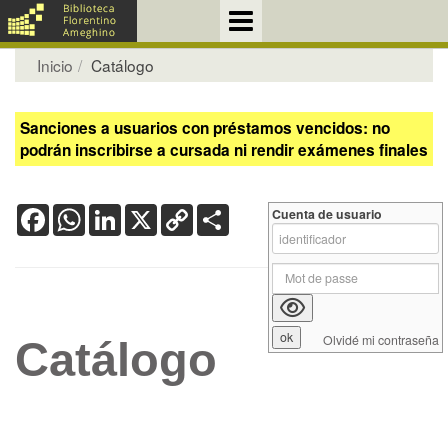
Inicio
Catálogo
Sanciones a usuarios con préstamos vencidos: no
podrán inscribirse a cursada ni rendir exámenes finales
Facebook
WhatsApp
LinkedIn
X
Copy
Share
Cuenta de usuario
Link
Olvidé mi contraseña
Catálogo