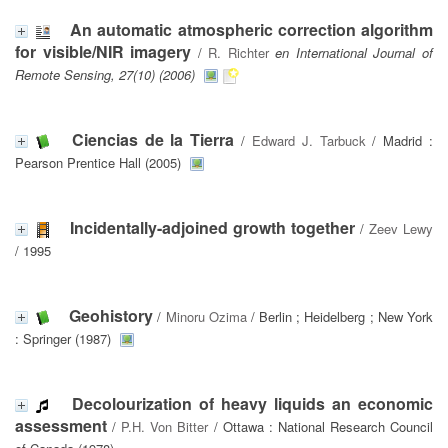
An automatic atmospheric correction algorithm
for visible/NIR imagery
/
R. Richter
en International Journal of
Remote Sensing, 27(10) (2006)
Ciencias de la Tierra
/
Edward J. Tarbuck
/ Madrid :
Pearson Prentice Hall (2005)
Incidentally-adjoined growth together
/
Zeev Lewy
/ 1995
Geohistory
/
Minoru Ozima
/ Berlin ; Heidelberg ; New York
: Springer (1987)
Decolourization of heavy liquids an economic
assessment
/
P.H. Von Bitter
/ Ottawa : National Research Council