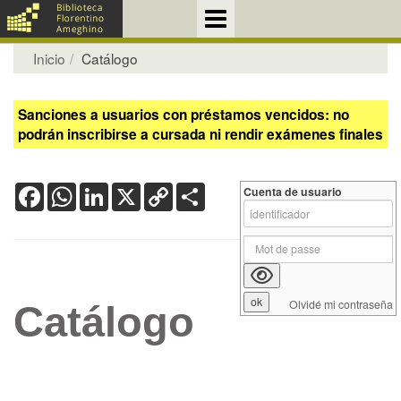
Inicio
Catálogo
Sanciones a usuarios con préstamos vencidos: no
podrán inscribirse a cursada ni rendir exámenes finales
Facebook
WhatsApp
LinkedIn
X
Copy
Share
Cuenta de usuario
Link
Olvidé mi contraseña
Catálogo