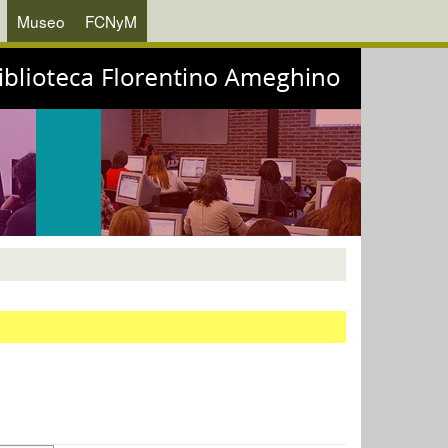
Museo
FCNyM