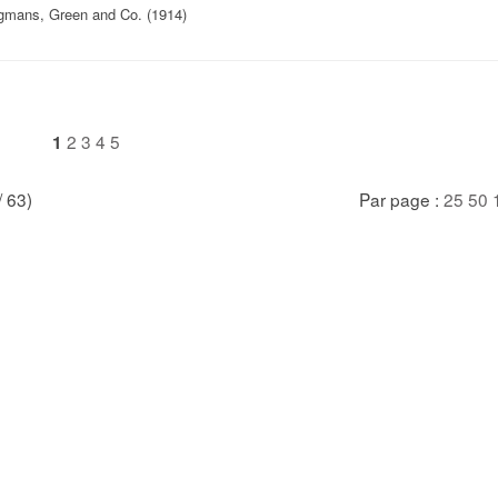
gmans, Green and Co. (1914)
2
3
4
5
1
/ 63)
Par page :
25
50