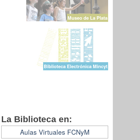
Museo de La Plata
Biblioteca Electrónica Mincyt
La Biblioteca en:
Aulas Virtuales FCNyM