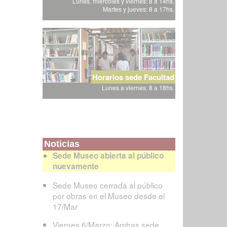
Lunes, miércoles y viernes: 8 a 14hs.
Martes y jueves: 8 a 17hs.
Horarios sede Facultad
Lunes a viernes: 8 a 18hs.
Noticias
Sede Museo abierta al público
nuevamente
Sede Museo cerrada al público
por obras en el Museo desde el
17/Mar
Viernes 6/Marzo: Ambas sede