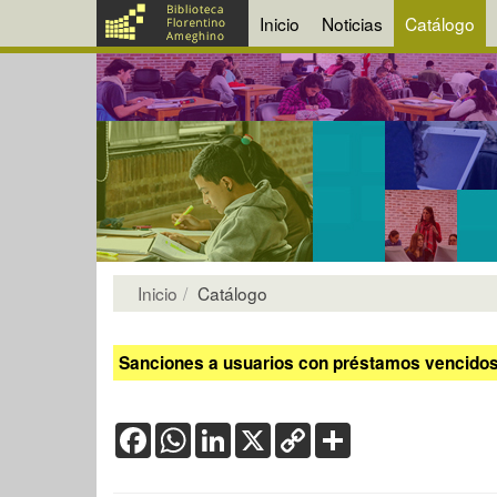
Inicio
Noticias
Catálogo
Inicio
Catálogo
Sanciones a usuarios con préstamos vencidos:
Facebook
WhatsApp
LinkedIn
X
Copy
Share
Link