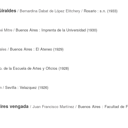
üiraldes
/
Bernardina Dabat de López Elitchery
/ Rosario : s.n. (1933)
mé Mitre
/ Buenos Aires : Imprenta de la Universidad (1930)
ales
/ Buenos Aires : El Ateneo (1929)
ip. de la Escuela de Artes y Oficios (1928)
ón
/ Sevilla : Velazquez (1926)
Aires vengada
/
Juan Francisco Martínez
/ Buenos Aires : Facultad de Fi