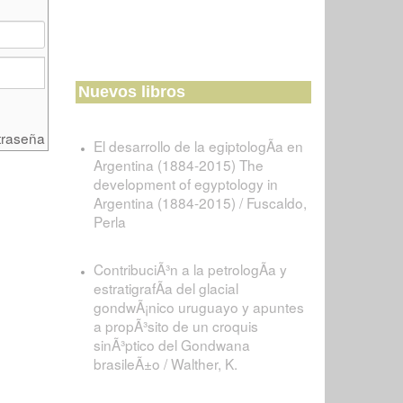
Nuevos libros
traseña
El desarrollo de la egiptologÃ­a en
Argentina (1884-2015) The
development of egyptology in
Argentina (1884-2015) / Fuscaldo,
Perla
ContribuciÃ³n a la petrologÃ­a y
estratigrafÃ­a del glacial
gondwÃ¡nico uruguayo y apuntes
a propÃ³sito de un croquis
sinÃ³ptico del Gondwana
brasileÃ±o / Walther, K.