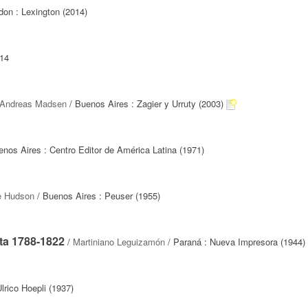
don : Lexington (2014)
14
Andreas Madsen
/ Buenos Aires : Zagier y Urruty (2003)
nos Aires : Centro Editor de América Latina (1971)
e Hudson
/ Buenos Aires : Peuser (1955)
ata 1788-1822
/
Martiniano Leguizamón
/ Paraná : Nueva Impresora (1944)
lrico Hoepli (1937)