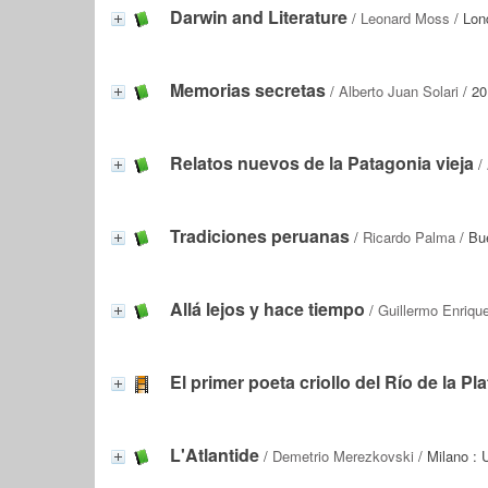
Darwin and Literature
/
Leonard Moss
/ Lon
Memorias secretas
/
Alberto Juan Solari
/ 20
Relatos nuevos de la Patagonia vieja
/
Tradiciones peruanas
/
Ricardo Palma
/ Bue
Allá lejos y hace tiempo
/
Guillermo Enriqu
El primer poeta criollo del Río de la Pl
L'Atlantide
/
Demetrio Merezkovski
/ Milano : U