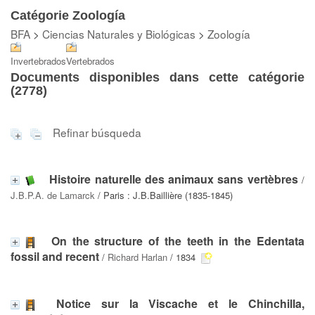
Catégorie Zoología
BFA
>
Ciencias Naturales y Biológicas
>
Zoología
Invertebrados
Vertebrados
Documents disponibles dans cette catégorie
(
2778
)
Refinar búsqueda
Histoire naturelle des animaux sans vertèbres
/
J.B.P.A. de Lamarck
/ Paris : J.B.Baillière (1835-1845)
On the structure of the teeth in the Edentata
fossil and recent
/
Richard Harlan
/ 1834
Notice sur la Viscache et le Chinchilla,