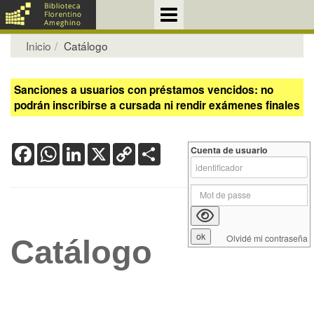
Inicio
Catálogo
Sanciones a usuarios con préstamos vencidos: no
podrán inscribirse a cursada ni rendir exámenes finales
Facebook
WhatsApp
LinkedIn
X
Copy
Share
Cuenta de usuario
Link
Olvidé mi contraseña
Catálogo