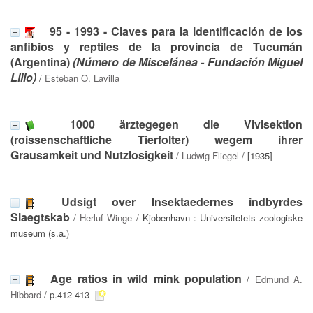
95 - 1993 - Claves para la identificación de los
anfibios y reptiles de la provincia de Tucumán
(Argentina)
(Número de Miscelánea - Fundación Miguel
Lillo)
/
Esteban O. Lavilla
1000 ärztegegen die Vivisektion
(roissenschaftliche Tierfolter) wegem ihrer
Grausamkeit und Nutzlosigkeit
/
Ludwig Fliegel
/ [1935]
Udsigt over Insektaedernes indbyrdes
Slaegtskab
/
Herluf Winge
/ Kjobenhavn : Universitetets zoologiske
museum (s.a.)
Age ratios in wild mink population
/
Edmund A.
Hibbard
/ p.412-413