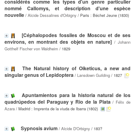
considérés comme les types d'un genre particulier
nommé Callomys, et description d'une espèce
nouvelle
/
Alcide Dessalines d'Orbigny
/ Paris : Béchet Jeune (1830)
[Céphalopodes fossiles de Moscou et de ses
environs, en montrant des objets en nature]
/
Johann
Gotthelf Fischer von Waldheim
/ 1829
The Natural history of Oiketicus, a new and
singular genus of Lepidoptera
/
Lansdown Guilding
/ 1827
Apuntamientos para la historia natural de los
quadrúpedos del Paraguay y Rio de la Plata
/
Félix de
Azara
/ Madrid : Imprenta de la viuda de Ibarra (1802)
Sypnosis avium
/
Alcide D'Orbigny
/ 183?