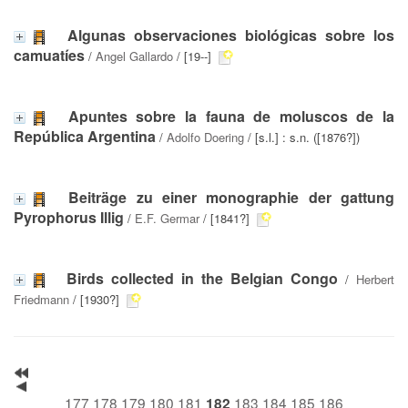
Algunas observaciones biológicas sobre los
camuatíes
/
Angel Gallardo
/ [19--]
Apuntes sobre la fauna de moluscos de la
República Argentina
/
Adolfo Doering
/ [s.l.] : s.n. ([1876?])
Beiträge zu einer monographie der gattung
Pyrophorus Illig
/
E.F. Germar
/ [1841?]
Birds collected in the Belgian Congo
/
Herbert
Friedmann
/ [1930?]
177
178
179
180
181
183
184
185
186
182