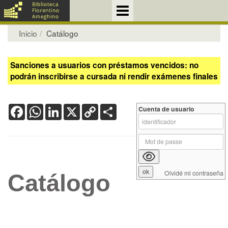
Inicio
Catálogo
Sanciones a usuarios con préstamos vencidos: no
podrán inscribirse a cursada ni rendir exámenes finales
Facebook
WhatsApp
LinkedIn
X
Copy
Share
Cuenta de usuario
Link
Olvidé mi contraseña
Catálogo