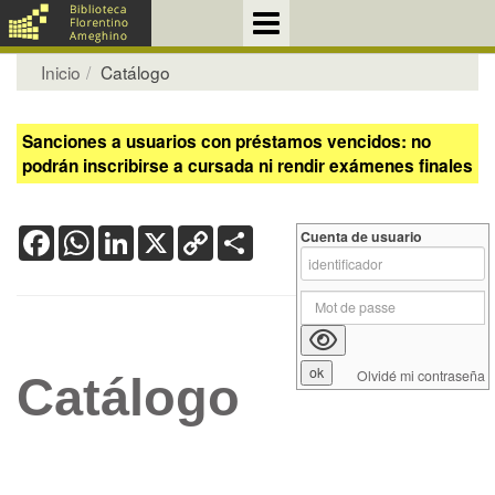
Inicio
Catálogo
Sanciones a usuarios con préstamos vencidos: no
podrán inscribirse a cursada ni rendir exámenes finales
Facebook
WhatsApp
LinkedIn
X
Copy
Share
Cuenta de usuario
Link
Olvidé mi contraseña
Catálogo