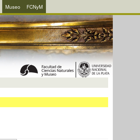
Museo
FCNyM