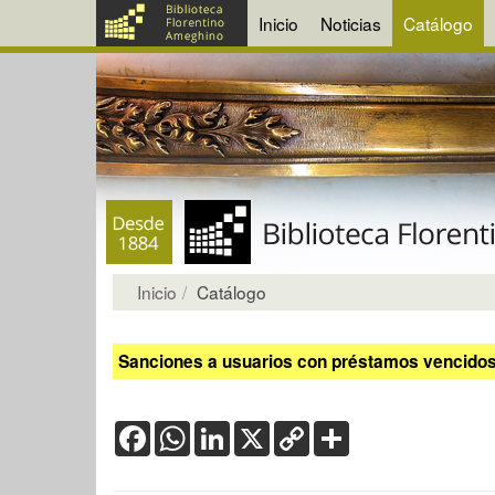
Inicio
Noticias
Catálogo
Inicio
Catálogo
Sanciones a usuarios con préstamos vencidos:
Facebook
WhatsApp
LinkedIn
X
Copy
Share
Link