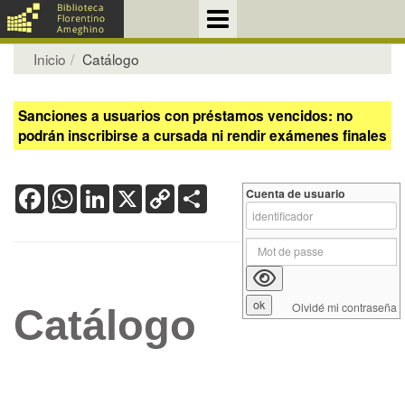
Inicio
Catálogo
Sanciones a usuarios con préstamos vencidos: no
podrán inscribirse a cursada ni rendir exámenes finales
Facebook
WhatsApp
LinkedIn
X
Copy
Share
Cuenta de usuario
Link
Olvidé mi contraseña
Catálogo