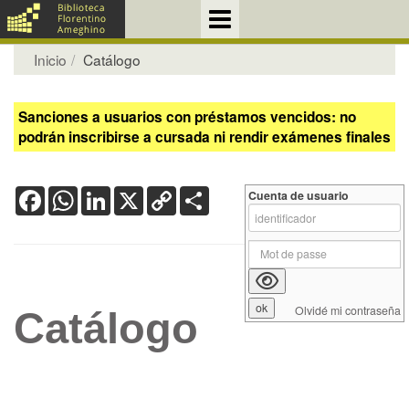
Inicio
Catálogo
Sanciones a usuarios con préstamos vencidos: no
podrán inscribirse a cursada ni rendir exámenes finales
Facebook
WhatsApp
LinkedIn
X
Copy
Share
Cuenta de usuario
Link
Olvidé mi contraseña
Catálogo