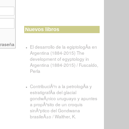
Nuevos libros
traseña
El desarrollo de la egiptologÃ­a en
Argentina (1884-2015) The
development of egyptology in
Argentina (1884-2015) / Fuscaldo,
Perla
ContribuciÃ³n a la petrologÃ­a y
estratigrafÃ­a del glacial
gondwÃ¡nico uruguayo y apuntes
a propÃ³sito de un croquis
sinÃ³ptico del Gondwana
brasileÃ±o / Walther, K.