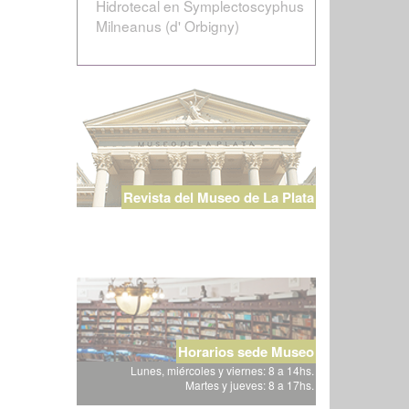
Hidrotecal en Symplectoscyphus
Milneanus (d' Orbigny)
Revista del Museo de La Plata
Horarios sede Museo
Lunes, miércoles y viernes: 8 a 14hs.
Martes y jueves: 8 a 17hs.