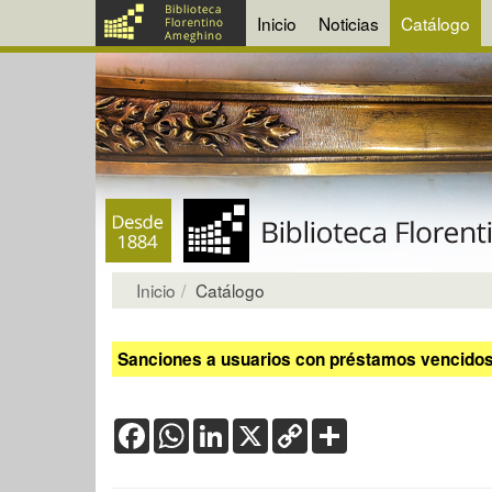
Inicio
Noticias
Catálogo
Inicio
Catálogo
Sanciones a usuarios con préstamos vencidos:
Facebook
WhatsApp
LinkedIn
X
Copy
Share
Link