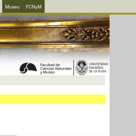
Museo
FCNyM