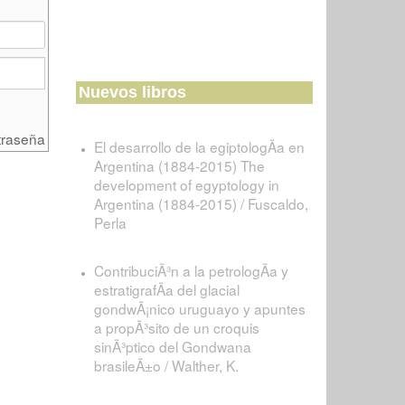
Nuevos libros
traseña
El desarrollo de la egiptologÃ­a en
Argentina (1884-2015) The
development of egyptology in
Argentina (1884-2015) / Fuscaldo,
Perla
ContribuciÃ³n a la petrologÃ­a y
estratigrafÃ­a del glacial
gondwÃ¡nico uruguayo y apuntes
a propÃ³sito de un croquis
sinÃ³ptico del Gondwana
brasileÃ±o / Walther, K.