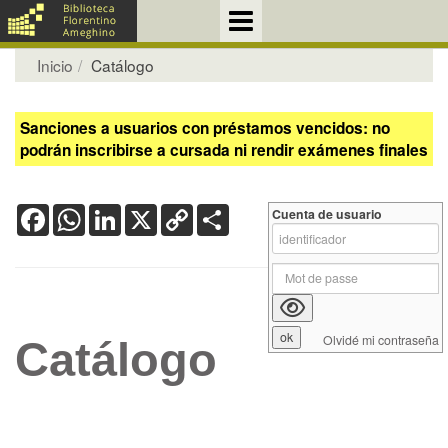
Inicio
Catálogo
Sanciones a usuarios con préstamos vencidos: no
podrán inscribirse a cursada ni rendir exámenes finales
Facebook
WhatsApp
LinkedIn
X
Copy
Share
Cuenta de usuario
Link
Olvidé mi contraseña
Catálogo