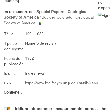
[número]
Special Papers - Geological
es un número de
Society of America
/ Boulder, Colorado : Geological
Society of America
190 - 1982
Título :
Número de revista
Tipo de
documento:
1982
Fecha de
publicación:
Inglés (
)
Idioma :
eng
https://www.bfa.fcnym.unlp.edu.ar/idb/4454
Link:
Contiene :
Iridium abundance measurements across the