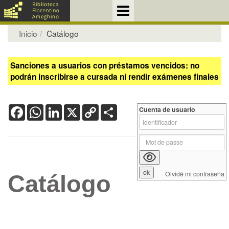
Inicio
Catálogo
Sanciones a usuarios con préstamos vencidos: no
podrán inscribirse a cursada ni rendir exámenes finales
Facebook
WhatsApp
LinkedIn
X
Copy
Share
Cuenta de usuario
Link
Olvidé mi contraseña
Catálogo