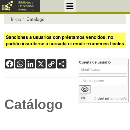
Inicio
Catálogo
Sanciones a usuarios con préstamos vencidos: no
podrán inscribirse a cursada ni rendir exámenes finales
Facebook
WhatsApp
LinkedIn
X
Copy
Share
Cuenta de usuario
Link
Olvidé mi contraseña
Catálogo