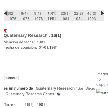
6(2)
6(4)
9(1)
16(1)
22(1)
22(2)
40(2)
1976
1976
1978
1981
1984
1984
1993
Quaternary Research
.
16(1)
Mención de fecha: 1981
Fecha de aparición: 01/01/1981
[número]
Quaternary Research
/ San Diego
es un número de
: Quaternary Research Center
16(1) - 1981
Título :