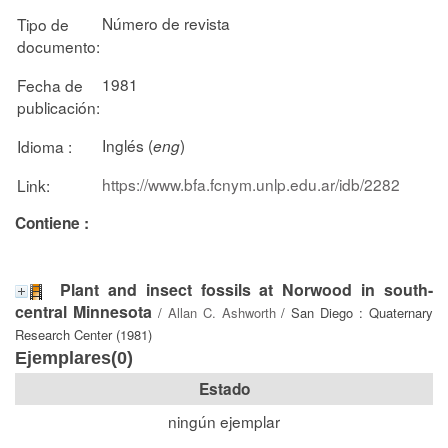
Número de revista
Tipo de
documento:
1981
Fecha de
publicación:
Inglés (
)
Idioma :
eng
https://www.bfa.fcnym.unlp.edu.ar/idb/2282
Link:
Contiene :
Plant and insect fossils at Norwood in south-
central Minnesota
/
Allan C. Ashworth
/ San Diego : Quaternary
Research Center (1981)
Ejemplares(0)
Estado
ningún ejemplar