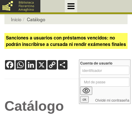
Inicio
Catálogo
Sanciones a usuarios con préstamos vencidos: no
podrán inscribirse a cursada ni rendir exámenes finales
Facebook
WhatsApp
LinkedIn
X
Copy
Share
Cuenta de usuario
Link
Olvidé mi contraseña
Catálogo