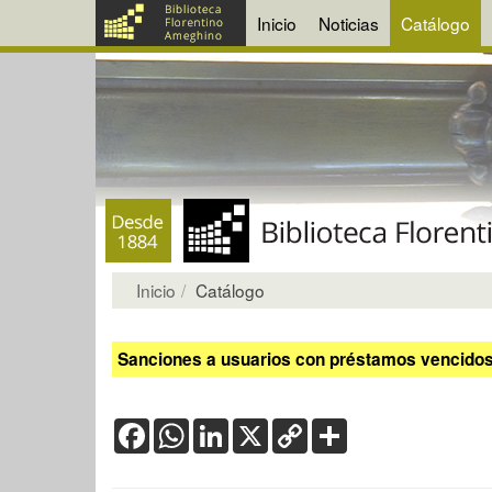
Inicio
Noticias
Catálogo
Inicio
Catálogo
Sanciones a usuarios con préstamos vencidos:
Facebook
WhatsApp
LinkedIn
X
Copy
Share
Link