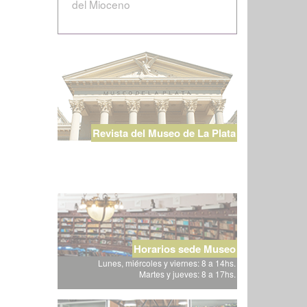
del Mioceno
Revista del Museo de La Plata
Horarios sede Museo
Lunes, miércoles y viernes: 8 a 14hs.
Martes y jueves: 8 a 17hs.