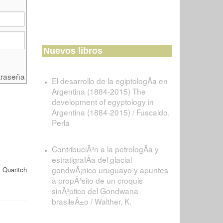
Nuevos libros
traseña
El desarrollo de la egiptologÃ­a en
Argentina (1884-2015) The
development of egyptology in
Argentina (1884-2015) / Fuscaldo,
Perla
ContribuciÃ³n a la petrologÃ­a y
estratigrafÃ­a del glacial
gondwÃ¡nico uruguayo y apuntes
 Quaritch
a propÃ³sito de un croquis
sinÃ³ptico del Gondwana
brasileÃ±o / Walther, K.