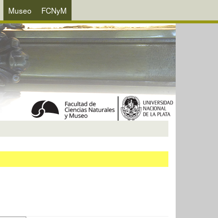
Museo
FCNyM