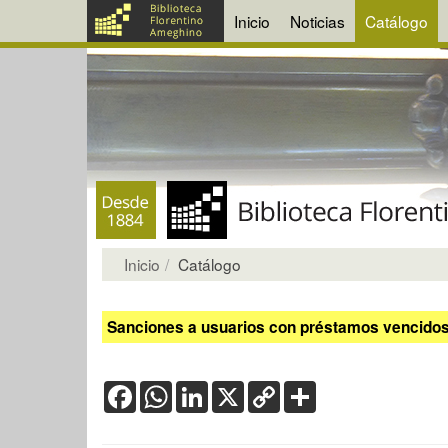
Inicio
Noticias
Catálogo
Inicio
Catálogo
Sanciones a usuarios con préstamos vencidos:
Facebook
WhatsApp
LinkedIn
X
Copy
Share
Link