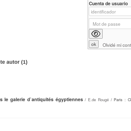
Cuenta de usuario
Olvidé mi con
e autor (
1
)
le galerie d`antiquités égyptiennes
/
E.de Rougé
/ Paris : C