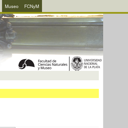
Museo
FCNyM