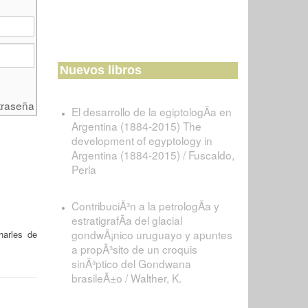
Nuevos libros
traseña
El desarrollo de la egiptologÃ­a en
Argentina (1884-2015) The
development of egyptology in
Argentina (1884-2015) / Fuscaldo,
Perla
ContribuciÃ³n a la petrologÃ­a y
estratigrafÃ­a del glacial
gondwÃ¡nico uruguayo y apuntes
harles de
a propÃ³sito de un croquis
sinÃ³ptico del Gondwana
brasileÃ±o / Walther, K.