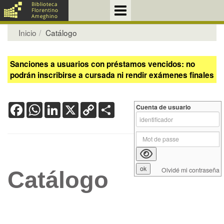
Inicio
Catálogo
Sanciones a usuarios con préstamos vencidos: no
podrán inscribirse a cursada ni rendir exámenes finales
Facebook
WhatsApp
LinkedIn
X
Copy
Share
Cuenta de usuario
Link
Olvidé mi contraseña
Catálogo