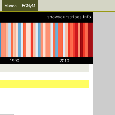
Museo
FCNyM