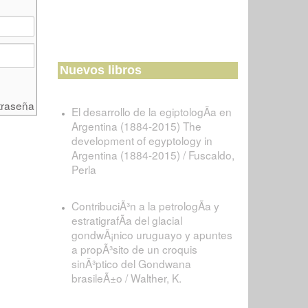
Nuevos libros
traseña
El desarrollo de la egiptologÃ­a en
Argentina (1884-2015) The
development of egyptology in
Argentina (1884-2015) / Fuscaldo,
Perla
ContribuciÃ³n a la petrologÃ­a y
estratigrafÃ­a del glacial
gondwÃ¡nico uruguayo y apuntes
a propÃ³sito de un croquis
sinÃ³ptico del Gondwana
brasileÃ±o / Walther, K.