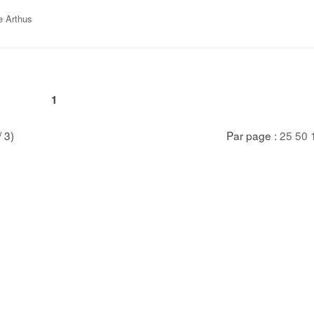
e Arthus
1
/ 3)
Par page :
25
50