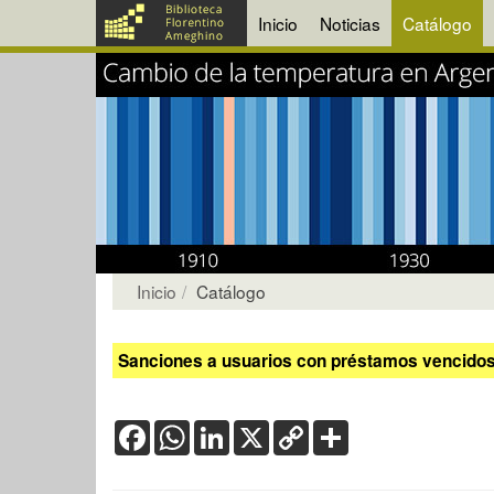
Inicio
Noticias
Catálogo
Inicio
Catálogo
Sanciones a usuarios con préstamos vencidos:
Facebook
WhatsApp
LinkedIn
X
Copy
Share
Link