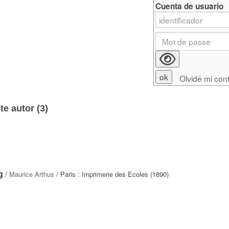
Cuenta de usuario
Olvidé mi con
e autor (
3
)
g
/
Maurice Arthus
/ Paris : Imprimerie des Ecoles (1890)