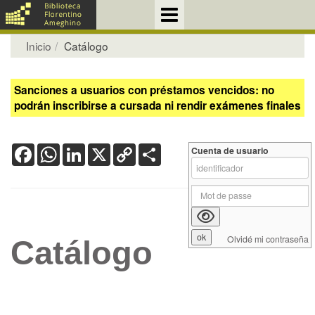
Inicio
Catálogo
Sanciones a usuarios con préstamos vencidos: no
podrán inscribirse a cursada ni rendir exámenes finales
Facebook
WhatsApp
LinkedIn
X
Copy
Share
Cuenta de usuario
Link
Olvidé mi contraseña
Catálogo