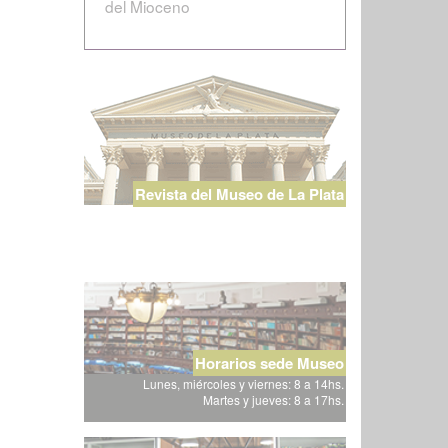
del Mioceno
Revista del Museo de La Plata
Horarios sede Museo
Lunes, miércoles y viernes: 8 a 14hs.
Martes y jueves: 8 a 17hs.