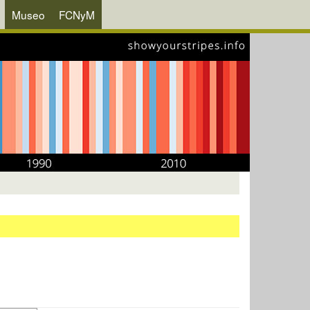
Museo
FCNyM