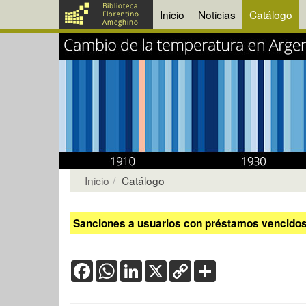
Inicio
Noticias
Catálogo
Inicio
Catálogo
Sanciones a usuarios con préstamos vencidos:
Facebook
WhatsApp
LinkedIn
X
Copy
Share
Link