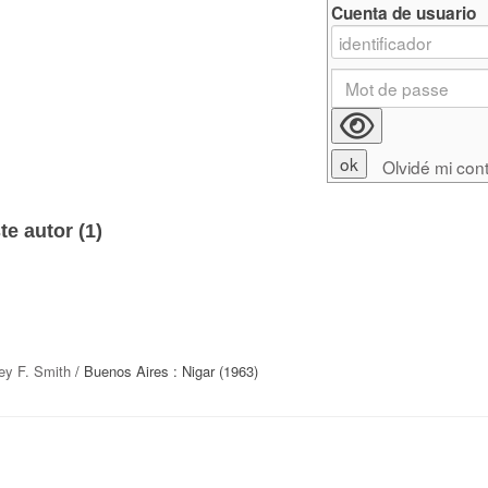
Cuenta de usuario
Olvidé mi con
e autor (
1
)
ey F. Smith
/ Buenos Aires : Nigar (1963)