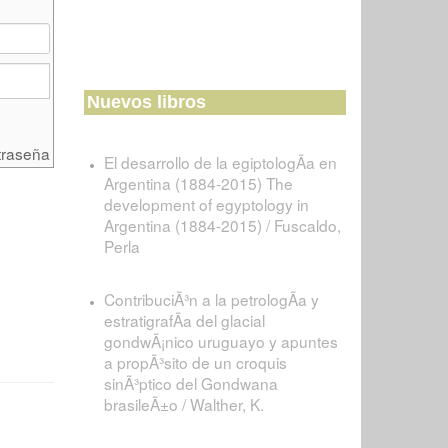
Nuevos libros
traseña
El desarrollo de la egiptologÃ­a en
Argentina (1884-2015) The
development of egyptology in
Argentina (1884-2015) / Fuscaldo,
Perla
ContribuciÃ³n a la petrologÃ­a y
estratigrafÃ­a del glacial
gondwÃ¡nico uruguayo y apuntes
a propÃ³sito de un croquis
sinÃ³ptico del Gondwana
brasileÃ±o / Walther, K.