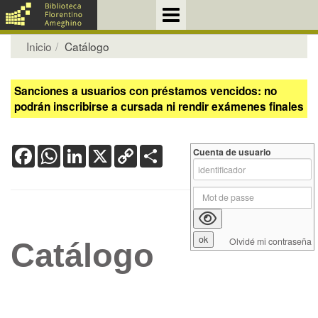
Inicio
Catálogo
Sanciones a usuarios con préstamos vencidos: no
podrán inscribirse a cursada ni rendir exámenes finales
Facebook
WhatsApp
LinkedIn
X
Copy
Share
Cuenta de usuario
Link
Olvidé mi contraseña
Catálogo