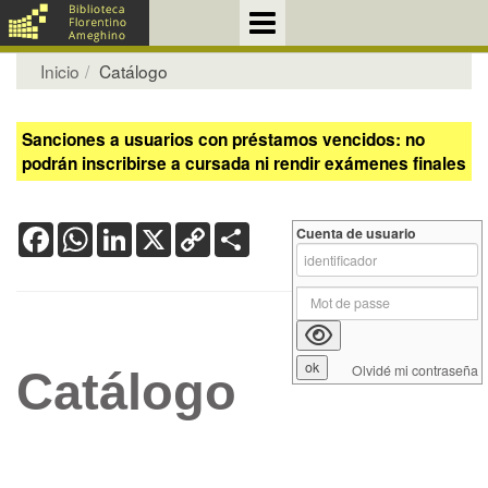
Inicio
Catálogo
Sanciones a usuarios con préstamos vencidos: no
podrán inscribirse a cursada ni rendir exámenes finales
Facebook
WhatsApp
LinkedIn
X
Copy
Share
Cuenta de usuario
Link
Olvidé mi contraseña
Catálogo