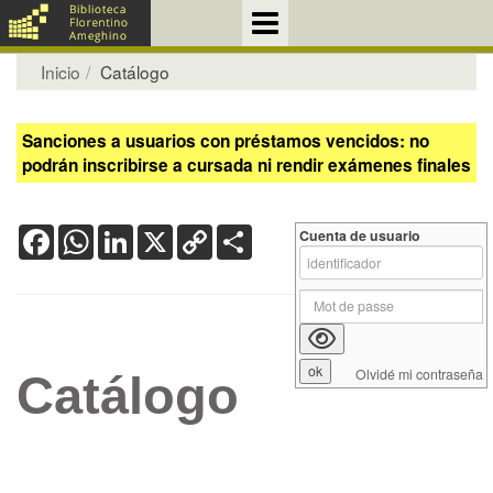
Inicio
Catálogo
Sanciones a usuarios con préstamos vencidos: no
podrán inscribirse a cursada ni rendir exámenes finales
Facebook
WhatsApp
LinkedIn
X
Copy
Share
Cuenta de usuario
Link
Olvidé mi contraseña
Catálogo