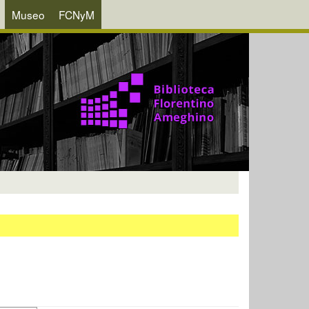
Museo
FCNyM