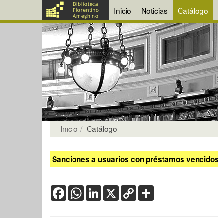
Inicio
Noticias
Catálogo
Inicio
Catálogo
Sanciones a usuarios con préstamos vencidos:
Facebook
WhatsApp
LinkedIn
X
Copy
Share
Link