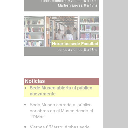
Lunes, miércoles y viernes: 8 a 14hs.
Martes y jueves: 8 a 17hs.
Horarios sede Facultad
Lunes a viernes: 8 a 18hs.
Noticias
Sede Museo abierta al público
nuevamente
Sede Museo cerrada al público
por obras en el Museo desde el
17/Mar
Viernes 6/Marzo: Ambas sede