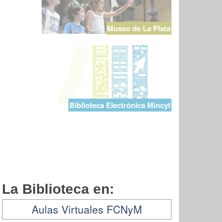
Museo de La Plata
Biblioteca Electrónica Mincyt
La Biblioteca en:
Aulas Virtuales FCNyM