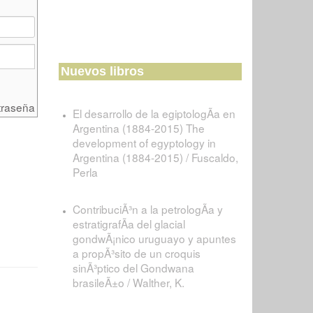
Nuevos libros
traseña
El desarrollo de la egiptologÃ­a en
Argentina (1884-2015) The
development of egyptology in
Argentina (1884-2015) / Fuscaldo,
Perla
ContribuciÃ³n a la petrologÃ­a y
estratigrafÃ­a del glacial
gondwÃ¡nico uruguayo y apuntes
a propÃ³sito de un croquis
sinÃ³ptico del Gondwana
brasileÃ±o / Walther, K.