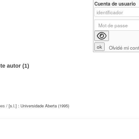
Cuenta de usuario
Olvidé mi con
e autor (
1
)
ues
/ [s.l.] : Universidade Aberta (1995)