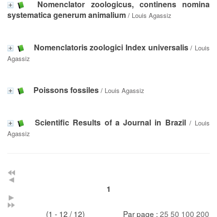
Nomenclator zoologicus, continens nomina
systematica generum animalium
/
Louis Agassiz
Nomenclatoris zoologici Index universalis
/
Louis
Agassiz
Poissons fossiles
/
Louis Agassiz
Scientific Results of a Journal in Brazil
/
Louis
Agassiz
1
(1 - 12 / 12)
Par page :
25
50
100
200