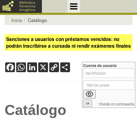
Inicio
Catálogo
Sanciones a usuarios con préstamos vencidos: no
podrán inscribirse a cursada ni rendir exámenes finales
Facebook
WhatsApp
LinkedIn
X
Copy
Share
Cuenta de usuario
Link
Olvidé mi contraseña
Catálogo