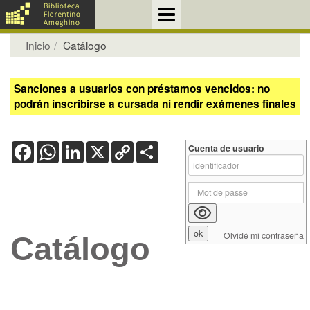
Inicio
Catálogo
Sanciones a usuarios con préstamos vencidos: no
podrán inscribirse a cursada ni rendir exámenes finales
Facebook
WhatsApp
LinkedIn
X
Copy
Share
Cuenta de usuario
Link
Olvidé mi contraseña
Catálogo