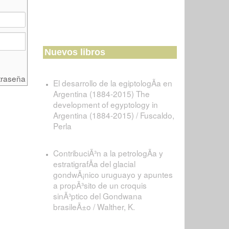
Nuevos libros
traseña
El desarrollo de la egiptologÃ­a en
Argentina (1884-2015) The
development of egyptology in
Argentina (1884-2015) / Fuscaldo,
Perla
ContribuciÃ³n a la petrologÃ­a y
estratigrafÃ­a del glacial
gondwÃ¡nico uruguayo y apuntes
a propÃ³sito de un croquis
sinÃ³ptico del Gondwana
brasileÃ±o / Walther, K.