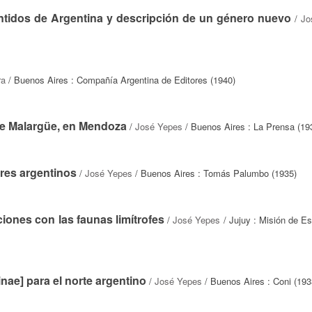
ntidos de Argentina y descripción de un género nuevo
/
Jo
ra
/ Buenos Aires : Compañía Argentina de Editores (1940)
de Malargüe, en Mendoza
/
José Yepes
/ Buenos Aires : La Prensa (19
ores argentinos
/
José Yepes
/ Buenos Aires : Tomás Palumbo (1935)
ones con las faunas limítrofes
/
José Yepes
/ Jujuy : Misión de Es
nae] para el norte argentino
/
José Yepes
/ Buenos Aires : Coni (193