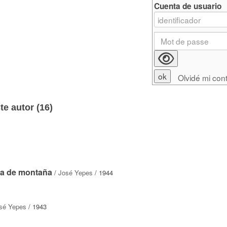
Cuenta de usuario
Olvidé mi con
e autor (
16
)
na de montaña
/
José Yepes
/ 1944
sé Yepes
/ 1943