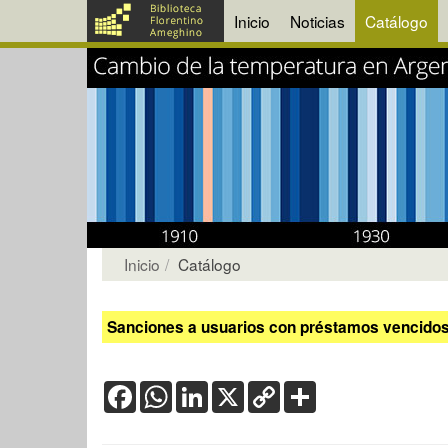
Inicio
Noticias
Catálogo
Inicio
Catálogo
Sanciones a usuarios con préstamos vencidos:
Facebook
WhatsApp
LinkedIn
X
Copy
Share
Link