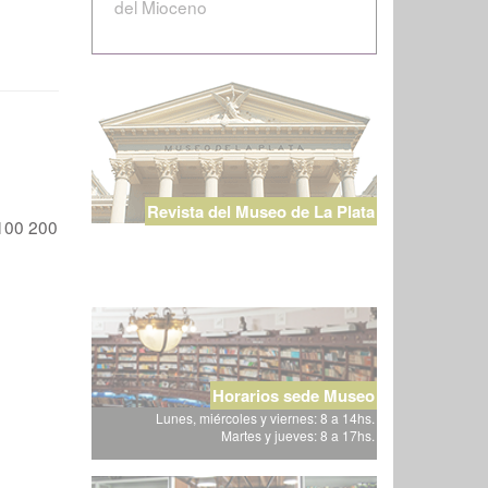
del Mioceno
Revista del Museo de La Plata
100
200
Horarios sede Museo
Lunes, miércoles y viernes: 8 a 14hs.
Martes y jueves: 8 a 17hs.