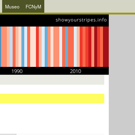
Museo
FCNyM