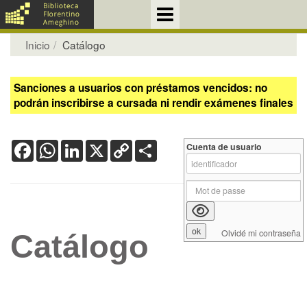
Inicio
Catálogo
Sanciones a usuarios con préstamos vencidos: no
podrán inscribirse a cursada ni rendir exámenes finales
Facebook
WhatsApp
LinkedIn
X
Copy
Share
Cuenta de usuario
Link
Olvidé mi contraseña
Catálogo