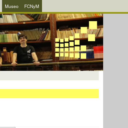
Museo
FCNyM