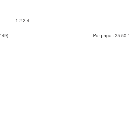
2
3
4
1
/ 49)
Par page :
25
50