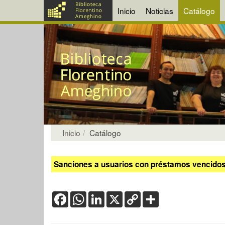
Inicio
Noticias
Catálogo
Inicio
Catálogo
Sanciones a usuarios con préstamos vencidos:
Facebook
WhatsApp
LinkedIn
X
Copy
Share
Link