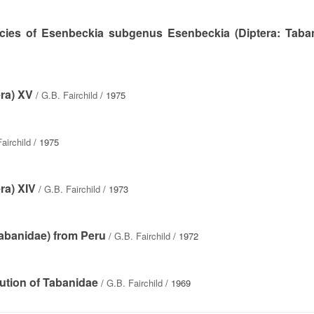
cies of Esenbeckia subgenus Esenbeckia (Diptera: Taba
ra) XV
/
G.B. Fairchild
/ 1975
airchild
/ 1975
ra) XIV
/
G.B. Fairchild
/ 1973
Tabanidae) from Peru
/
G.B. Fairchild
/ 1972
ution of Tabanidae
/
G.B. Fairchild
/ 1969