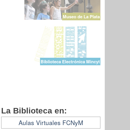
Museo de La Plata
Biblioteca Electrónica Mincyt
La Biblioteca en:
Aulas Virtuales FCNyM