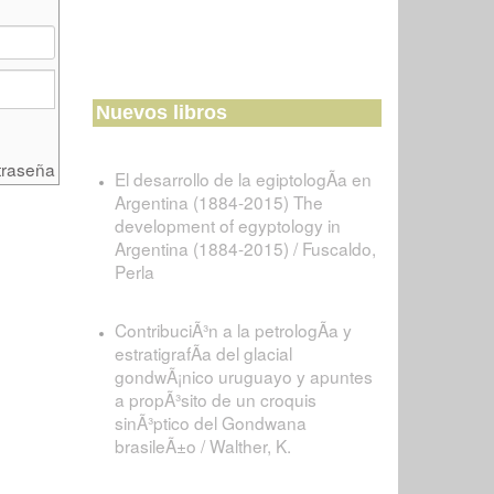
Nuevos libros
traseña
El desarrollo de la egiptologÃ­a en
Argentina (1884-2015) The
development of egyptology in
Argentina (1884-2015) / Fuscaldo,
Perla
ContribuciÃ³n a la petrologÃ­a y
estratigrafÃ­a del glacial
gondwÃ¡nico uruguayo y apuntes
a propÃ³sito de un croquis
sinÃ³ptico del Gondwana
brasileÃ±o / Walther, K.