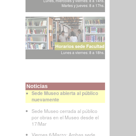
Lunes, miércoles y viernes: 8 a 14hs.
Martes y jueves: 8 a 17hs.
Horarios sede Facultad
Lunes a viernes: 8 a 18hs.
Noticias
Sede Museo abierta al público
nuevamente
Sede Museo cerrada al público
por obras en el Museo desde el
17/Mar
Viernes 6/Marzo: Ambas sede