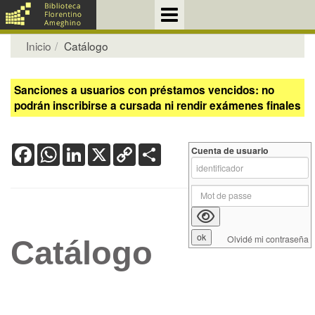
Inicio
Catálogo
Sanciones a usuarios con préstamos vencidos: no
podrán inscribirse a cursada ni rendir exámenes finales
Facebook
WhatsApp
LinkedIn
X
Copy
Share
Cuenta de usuario
Link
Olvidé mi contraseña
Catálogo