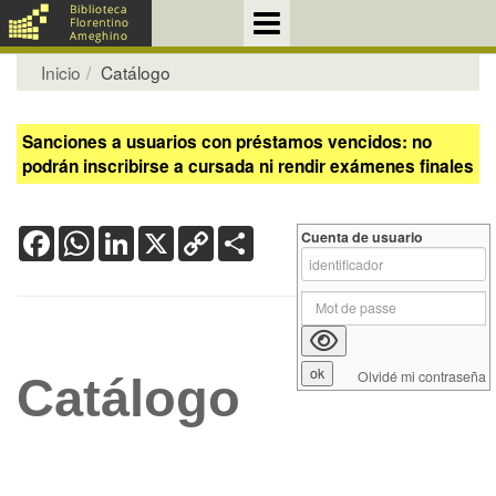
Inicio
Catálogo
Sanciones a usuarios con préstamos vencidos: no
podrán inscribirse a cursada ni rendir exámenes finales
Facebook
WhatsApp
LinkedIn
X
Copy
Share
Cuenta de usuario
Link
Olvidé mi contraseña
Catálogo