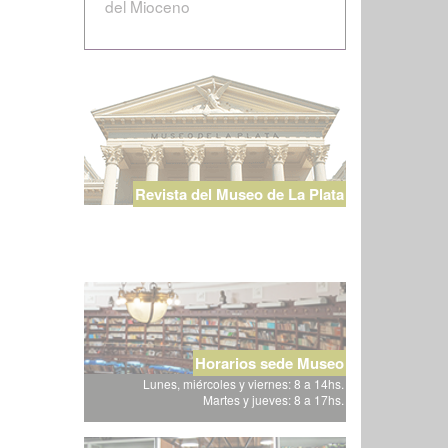
del Mioceno
Revista del Museo de La Plata
Horarios sede Museo
Lunes, miércoles y viernes: 8 a 14hs.
Martes y jueves: 8 a 17hs.