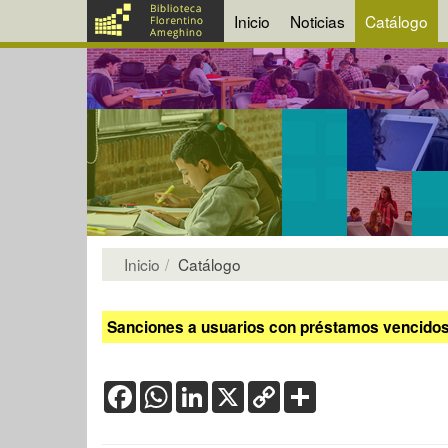
Inicio
Noticias
Catálogo
Inicio
Catálogo
Sanciones a usuarios con préstamos vencidos:
Facebook
WhatsApp
LinkedIn
X
Copy
Share
Link