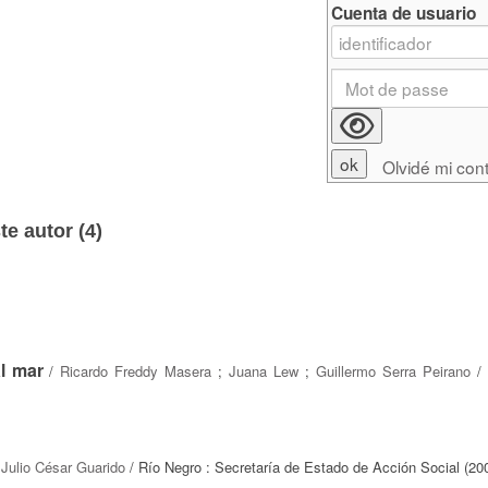
Cuenta de usuario
Olvidé mi con
e autor (
4
)
l mar
/
Ricardo Freddy Masera
;
Juana Lew
;
Guillermo Serra Peirano
/ 
;
Julio César Guarido
/ Río Negro : Secretaría de Estado de Acción Social (20