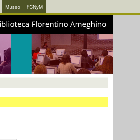
Museo
FCNyM