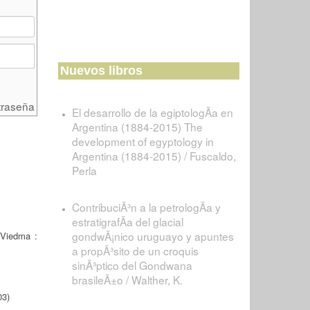
Nuevos libros
traseña
El desarrollo de la egiptologÃ­a en
Argentina (1884-2015) The
development of egyptology in
Argentina (1884-2015) / Fuscaldo,
Perla
ContribuciÃ³n a la petrologÃ­a y
estratigrafÃ­a del glacial
gondwÃ¡nico uruguayo y apuntes
Viedma :
a propÃ³sito de un croquis
sinÃ³ptico del Gondwana
brasileÃ±o / Walther, K.
03)