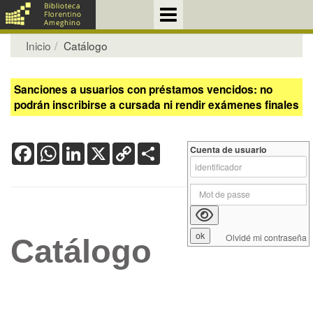
Inicio
Catálogo
Sanciones a usuarios con préstamos vencidos: no
podrán inscribirse a cursada ni rendir exámenes finales
Facebook
WhatsApp
LinkedIn
X
Copy
Share
Cuenta de usuario
Link
Olvidé mi contraseña
Catálogo