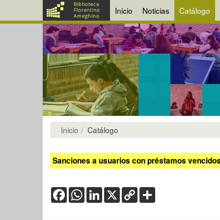
Inicio
Noticias
Catálogo
Inicio
Catálogo
Sanciones a usuarios con préstamos vencidos:
Facebook
WhatsApp
LinkedIn
X
Copy
Share
Link