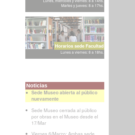
Lunes, miércoles y viernes: 8 a 14hs.
Martes y jueves: 8 a 17hs.
Horarios sede Facultad
Lunes a viernes: 8 a 18hs.
Noticias
Sede Museo abierta al público
nuevamente
Sede Museo cerrada al público
por obras en el Museo desde el
17/Mar
Viernes 6/Marzo: Ambas sede