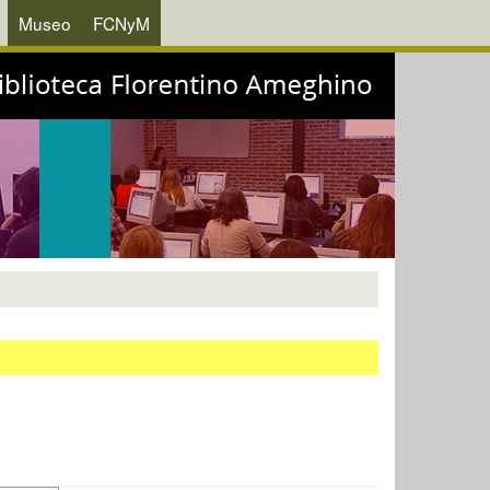
Museo
FCNyM