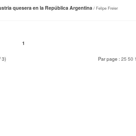
ustria quesera en la República Argentina
/
Felipe Freier
1
/ 3)
Par page :
25
50