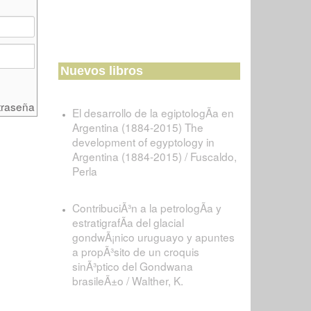
Nuevos libros
traseña
El desarrollo de la egiptologÃ­a en
Argentina (1884-2015) The
development of egyptology in
Argentina (1884-2015) / Fuscaldo,
Perla
ContribuciÃ³n a la petrologÃ­a y
estratigrafÃ­a del glacial
gondwÃ¡nico uruguayo y apuntes
a propÃ³sito de un croquis
sinÃ³ptico del Gondwana
brasileÃ±o / Walther, K.