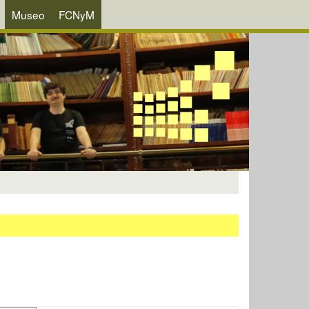
Museo
FCNyM