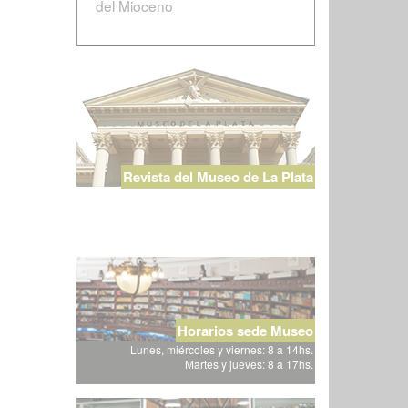
del Mioceno
Revista del Museo de La Plata
Horarios sede Museo
Lunes, miércoles y viernes: 8 a 14hs.
Martes y jueves: 8 a 17hs.