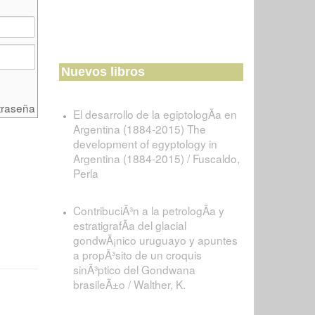
Nuevos libros
traseña
El desarrollo de la egiptologÃ­a en
Argentina (1884-2015) The
development of egyptology in
Argentina (1884-2015) / Fuscaldo,
Perla
ContribuciÃ³n a la petrologÃ­a y
estratigrafÃ­a del glacial
gondwÃ¡nico uruguayo y apuntes
a propÃ³sito de un croquis
sinÃ³ptico del Gondwana
brasileÃ±o / Walther, K.