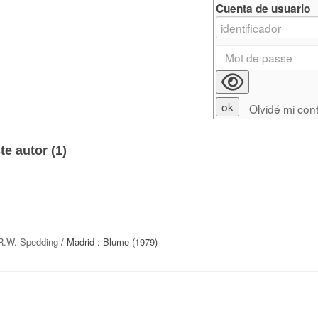
Cuenta de usuario
Olvidé mi con
e autor (
1
)
R.W. Spedding
/ Madrid : Blume (1979)