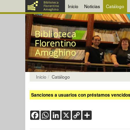
Inicio
Noticias
Catálogo
Inicio
Catálogo
Sanciones a usuarios con préstamos vencidos:
Facebook
WhatsApp
LinkedIn
X
Copy
Share
Link