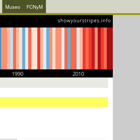
Museo
FCNyM