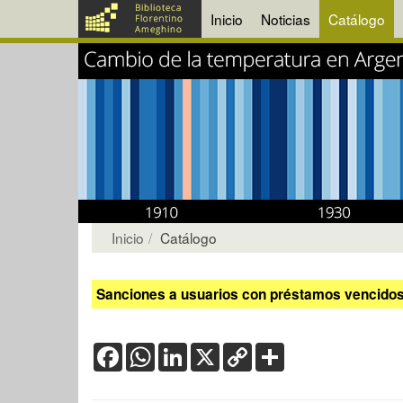
Inicio
Noticias
Catálogo
Inicio
Catálogo
Sanciones a usuarios con préstamos vencidos:
Facebook
WhatsApp
LinkedIn
X
Copy
Share
Link