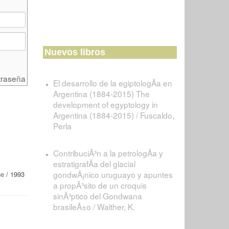
Nuevos libros
traseña
El desarrollo de la egiptologÃ­a en
Argentina (1884-2015) The
development of egyptology in
Argentina (1884-2015) / Fuscaldo,
Perla
ContribuciÃ³n a la petrologÃ­a y
estratigrafÃ­a del glacial
gondwÃ¡nico uruguayo y apuntes
he
/ 1993
a propÃ³sito de un croquis
sinÃ³ptico del Gondwana
brasileÃ±o / Walther, K.