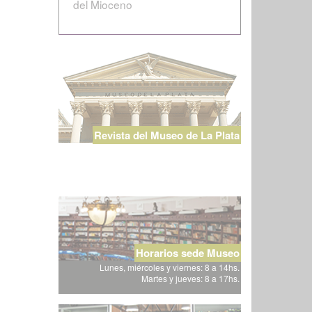
del Mioceno
Revista del Museo de La Plata
Horarios sede Museo
Lunes, miércoles y viernes: 8 a 14hs.
Martes y jueves: 8 a 17hs.