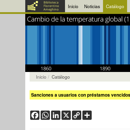
Inicio
Noticias
Catálogo
Inicio
Catálogo
Sanciones a usuarios con préstamos vencidos:
Facebook
WhatsApp
LinkedIn
X
Copy
Share
Link