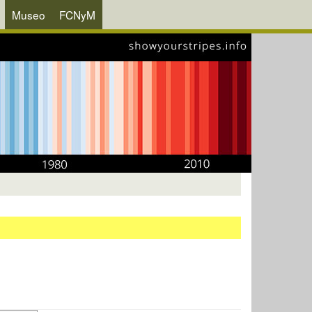
Museo
FCNyM