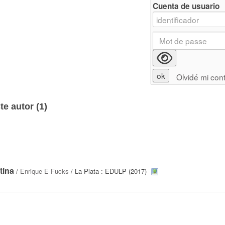
Cuenta de usuario
Olvidé mi con
e autor (
1
)
tina
/
Enrique E Fucks
/ La Plata : EDULP (2017)