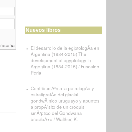
Nuevos libros
traseña
El desarrollo de la egiptologÃ­a en
Argentina (1884-2015) The
development of egyptology in
Argentina (1884-2015) / Fuscaldo,
Perla
ContribuciÃ³n a la petrologÃ­a y
estratigrafÃ­a del glacial
gondwÃ¡nico uruguayo y apuntes
a propÃ³sito de un croquis
sinÃ³ptico del Gondwana
brasileÃ±o / Walther, K.