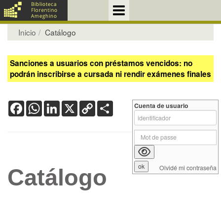
Inicio
Catálogo
Sanciones a usuarios con préstamos vencidos: no
podrán inscribirse a cursada ni rendir exámenes finales
Facebook
WhatsApp
LinkedIn
X
Copy
Share
Cuenta de usuario
Link
Olvidé mi contraseña
Catálogo