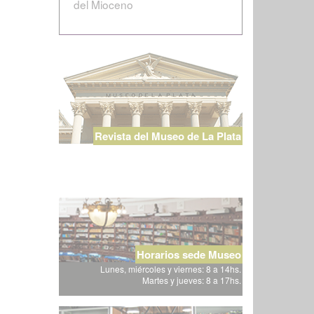
del Mioceno
Revista del Museo de La Plata
Horarios sede Museo
Lunes, miércoles y viernes: 8 a 14hs.
Martes y jueves: 8 a 17hs.