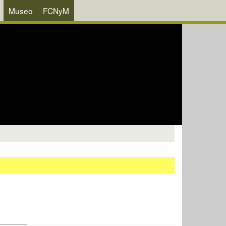
Museo
FCNyM