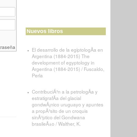
Nuevos libros
traseña
El desarrollo de la egiptologÃ­a en
Argentina (1884-2015) The
development of egyptology in
Argentina (1884-2015) / Fuscaldo,
Perla
ContribuciÃ³n a la petrologÃ­a y
estratigrafÃ­a del glacial
gondwÃ¡nico uruguayo y apuntes
a propÃ³sito de un croquis
sinÃ³ptico del Gondwana
brasileÃ±o / Walther, K.