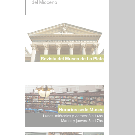
del Mioceno
Revista del Museo de La Plata
Horarios sede Museo
Lunes, miércoles y viernes: 8 a 14hs.
Martes y jueves: 8 a 17hs.