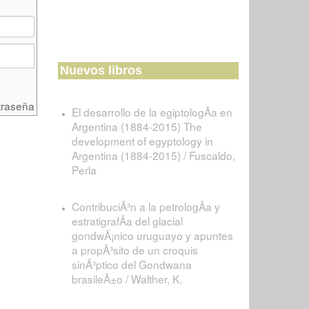
Nuevos libros
traseña
El desarrollo de la egiptologÃ­a en
Argentina (1884-2015) The
development of egyptology in
Argentina (1884-2015) / Fuscaldo,
Perla
ContribuciÃ³n a la petrologÃ­a y
estratigrafÃ­a del glacial
gondwÃ¡nico uruguayo y apuntes
a propÃ³sito de un croquis
sinÃ³ptico del Gondwana
brasileÃ±o / Walther, K.