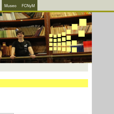
Museo
FCNyM