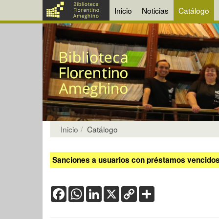
Inicio
Noticias
Catálogo
Inicio
Catálogo
Sanciones a usuarios con préstamos vencidos:
Facebook
WhatsApp
LinkedIn
X
Copy
Share
Link