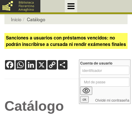
Inicio
Catálogo
Sanciones a usuarios con préstamos vencidos: no
podrán inscribirse a cursada ni rendir exámenes finales
Facebook
WhatsApp
LinkedIn
X
Copy
Share
Cuenta de usuario
Link
Olvidé mi contraseña
Catálogo