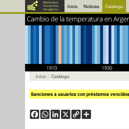
Inicio
Noticias
Catálogo
Inicio
Catálogo
Sanciones a usuarios con préstamos vencidos:
Facebook
WhatsApp
LinkedIn
X
Copy
Share
Link