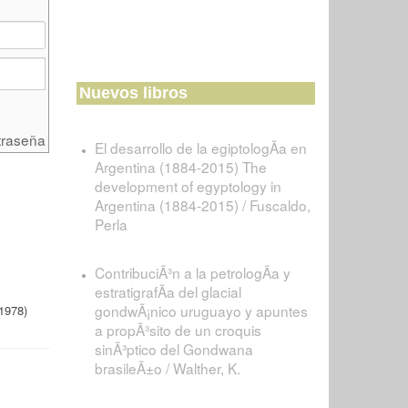
Nuevos libros
traseña
El desarrollo de la egiptologÃ­a en
Argentina (1884-2015) The
development of egyptology in
Argentina (1884-2015) / Fuscaldo,
Perla
ContribuciÃ³n a la petrologÃ­a y
estratigrafÃ­a del glacial
gondwÃ¡nico uruguayo y apuntes
1978)
a propÃ³sito de un croquis
sinÃ³ptico del Gondwana
brasileÃ±o / Walther, K.