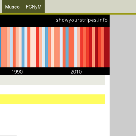
Museo
FCNyM