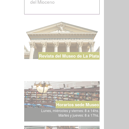
del Mioceno
Revista del Museo de La Plata
Horarios sede Museo
Lunes, miércoles y viernes: 8 a 14hs.
Martes y jueves: 8 a 17hs.