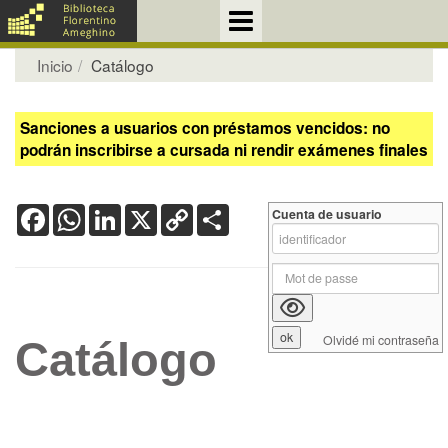
Inicio
Catálogo
Sanciones a usuarios con préstamos vencidos: no
podrán inscribirse a cursada ni rendir exámenes finales
Facebook
WhatsApp
LinkedIn
X
Copy
Share
Cuenta de usuario
Link
Olvidé mi contraseña
Catálogo