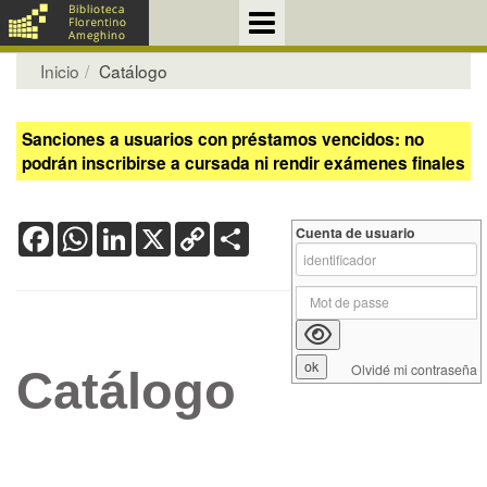
Inicio
Catálogo
Sanciones a usuarios con préstamos vencidos: no
podrán inscribirse a cursada ni rendir exámenes finales
Facebook
WhatsApp
LinkedIn
X
Copy
Share
Cuenta de usuario
Link
Olvidé mi contraseña
Catálogo