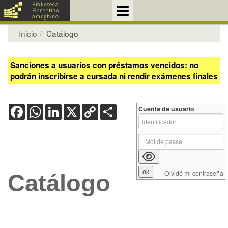
Inicio
Catálogo
Sanciones a usuarios con préstamos vencidos: no
podrán inscribirse a cursada ni rendir exámenes finales
Facebook
WhatsApp
LinkedIn
X
Copy
Share
Cuenta de usuario
Link
Olvidé mi contraseña
Catálogo