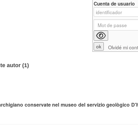
Cuenta de usuario
Olvidé mi con
e autor (
1
)
chigiano conservate nel museo del servizio geològico D'It