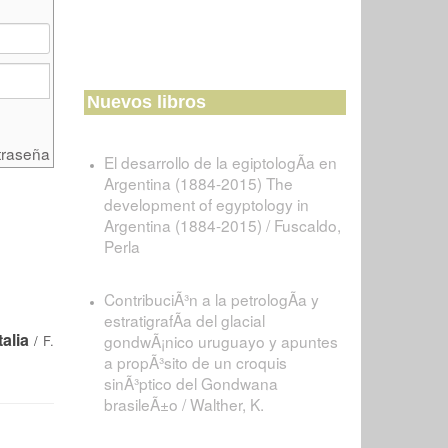
Nuevos libros
traseña
El desarrollo de la egiptologÃ­a en
Argentina (1884-2015) The
development of egyptology in
Argentina (1884-2015) / Fuscaldo,
Perla
ContribuciÃ³n a la petrologÃ­a y
estratigrafÃ­a del glacial
alia
gondwÃ¡nico uruguayo y apuntes
/
F.
a propÃ³sito de un croquis
sinÃ³ptico del Gondwana
brasileÃ±o / Walther, K.