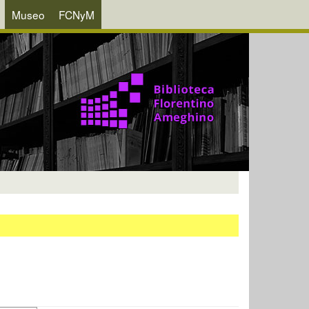
Museo
FCNyM