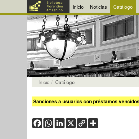
Inicio
Noticias
Catálogo
Inicio
Catálogo
Sanciones a usuarios con préstamos vencidos:
Facebook
WhatsApp
LinkedIn
X
Copy
Share
Link